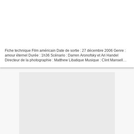
Fiche technique Film américain Date de sortie : 27 décembre 2006 Genre :
amour éternel Durée : 1h36 Scénario : Darren Aronofsky et Ari Handel
Directeur de la photographie : Matthew Libatique Musique : Clint Mansell
Avec Hugh Jackman (Thomas), Rachel Weisz...