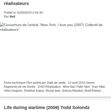
réalisateurs
Publié le 11/05/2010 à 04:30
Par
Neil
Fiche technique Film américain Date de sortie : 14 avril 2010 Genre :
fragments de vie Durée : 1h43 Réalisation : Mira Nair, Fatih Akin, Yvan Attal,
Allen Hughes, Shekhar Kapur, Shunji Iwai, Joshua Marston, Brett Ratner,
Jiang Weng, Natalie Portman Scénario...
Life during wartime (2008) Todd Solondz