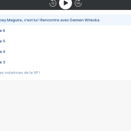
bey Maguire, c'est lui ! Rencontre avec Damien Witecka
e 6
e 5
e 4
e 3
s créatrices de la VF !
e 2
e 1
e Mektoub My Love arrive enfin ! Rencontre avec Shaïn Boumedine et Sal
i : après Toni en famille
elle réalise le bouleversant Dites lui que je l'aime