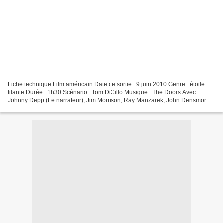
Fiche technique Film américain Date de sortie : 9 juin 2010 Genre : étoile
filante Durée : 1h30 Scénario : Tom DiCillo Musique : The Doors Avec
Johnny Depp (Le narrateur), Jim Morrison, Ray Manzarek, John Densmore,
Robby Krieger… Synopsis : À l'origine,...