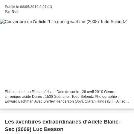
Publié le 08/05/2010 à 07:13
Par
Neil
Fiche technique Film américain Date de sortie : 28 avril 2010 Genre :
chronique acide Durée : 1h38 Scénario : Todd Solondz Photographie :
Edward Lachman Avec Shirley Henderson (Joy), Ciaran Hinds (Bill), Allison
Janney (Trish), Michael Lerner (Harvey),...
Les aventures extraordinaires d’Adele Blanc-
Sec (2009) Luc Besson